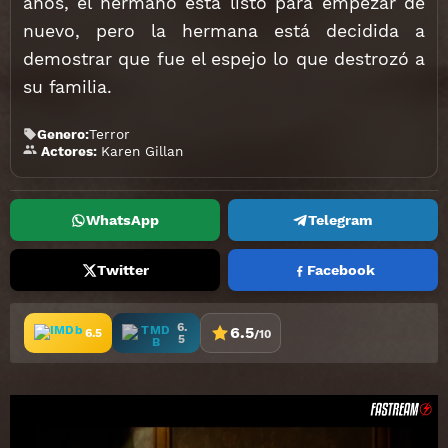
años, el hermano está listo para empezar de
nuevo, pero la hermana está decidida a
demostrar que fue el espejo lo que destrozó a
su familia.
Genero:
Terror
Karen Gillan
Actores:
WhatsApp
Telegram
Twitter
Facebook
6.
6.5
6.5
/10
5