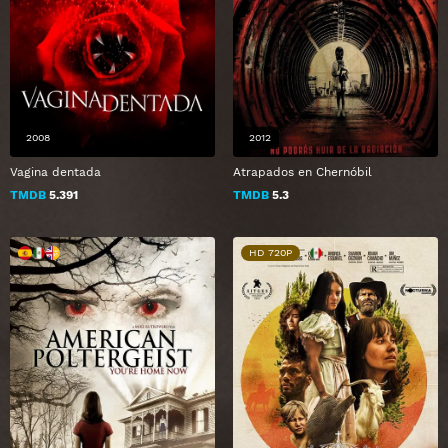
2008
2012
Vagina dentada
Atrapados en Chernóbil
TMDB
5.391
TMDB
5.3
HD 720P