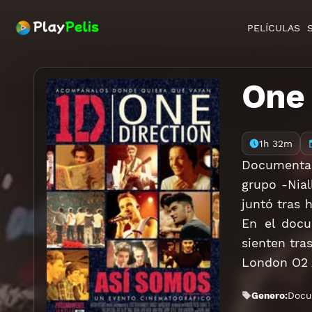
PELÍCULAS
One 
1h 32m
Documental
grupo -Nial
juntó tras 
En el doc
sienten tras
London O2 A
Genero:
Docu