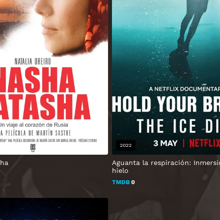
2022
sha
Aguanta la respiración: Inmersi
hielo
TMDB
0