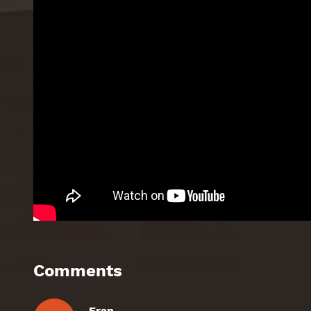
Comments
Fran
dice: