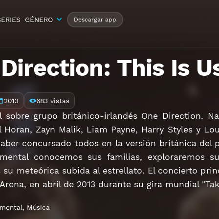
SERIES
GÉNERO
Descargar app
Direction: This Is U
2013
683 vistas
 sobre grupo británico-irlandés One Direction. Na
l Horan, Zayn Malik, Liam Payne, Harry Styles y L
haber concursado todos en la versión británica del 
umental conocemos sus familias, exploraremos 
 su meteórica subida al estrellato. El concierto prin
rena, en abril de 2013 durante su gira mundial "Ta
mental
,
Música