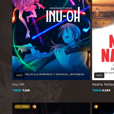
2022
2020
Inu-Oh
Nasha Nata
TMDB
7.268
TMDB
6.588
HD 1080P