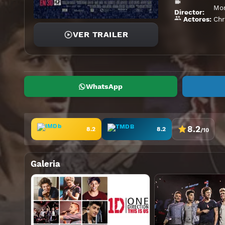
Mor
Director:
Chr
Actores:
VER TRAILER
WhatsApp
8.2
8.2
8.2
/10
Galeria