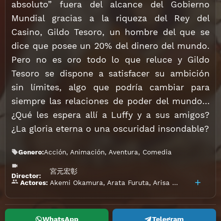
absoluto” fuera del alcance del Gobierno
Mundial gracias a la riqueza del Rey del
Casino, Gildo Tesoro, un hombre del que se
dice que posee un 20% del dinero del mundo.
Pero no es oro todo lo que reluce y Gildo
Tesoro se dispone a satisfacer su ambición
sin límites, algo que podría cambiar para
siempre las relaciones de poder del mundo…
¿Qué les espera allí a Luffy y a sus amigos?
¿La gloria eterna o una oscuridad insondable?
Genero:
Acción
,
Animación
,
Aventura
,
Comedia
宮元宏彰
Director:
Akemi Okamura
,
Arata Furuta
,
Arisa Satô
,
Cho
,
Fum
Actores:
WhatsApp
Telegram