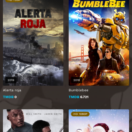
2019
2018
Alerta roja
Bumblebee
TMDB
0
TMDB
6.721
HD 1080P