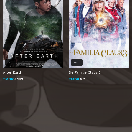
2013
2022
After Earth
De Familie Claus 3
TMDB
5.182
TMDB
5.7