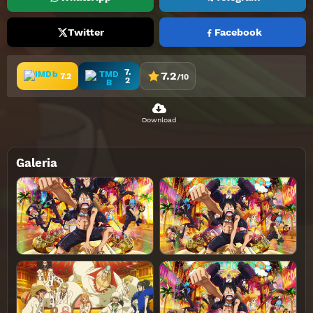
Twitter
Facebook
7.
7.2
7.2
/10
2
Download
Galeria