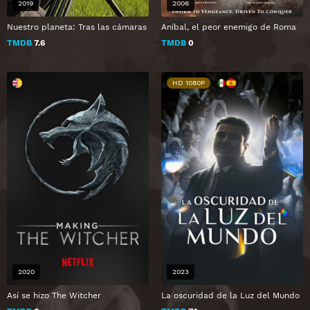
2019
2006
Nuestro planeta: Tras las cámaras
Aníbal, el peor enemigo de Roma
TMDB
7.6
TMDB
0
HD 1080P
2020
2023
Así se hizo The Witcher
La oscuridad de la Luz del Mundo