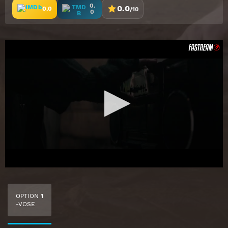
0.
0.0
0.0
/10
0
OPTION
1
-VOSE