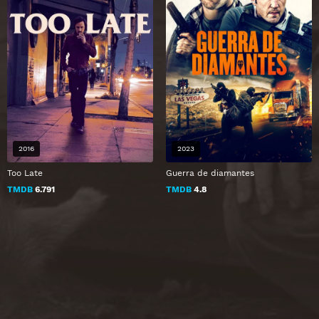
2016
2023
Too Late
Guerra de diamantes
TMDB
6.791
TMDB
4.8