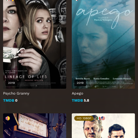
2019
2019
Psycho Granny
Apego
TMDB
0
TMDB
5.8
HD 1080P