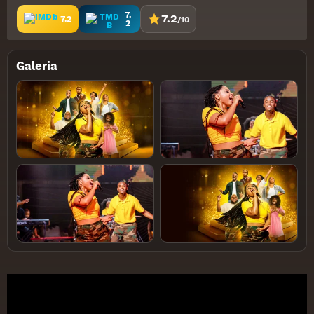
7.
7.2
7.2
/10
2
Galeria