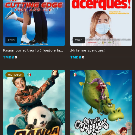
2010
2020
Pasión por el triunfo : fuego e hielo
¡Ni te me acerques!
TMDB
0
TMDB
0
HD 1080P