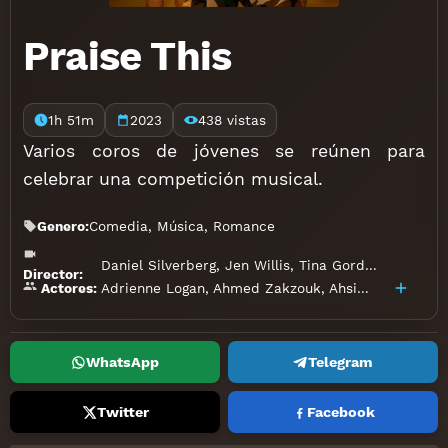
Praise This
1h 51m
2023
438 vistas
Varios coros de jóvenes se reúnen para
celebrar una competición musical.
Genero:
Comedia
,
Música
,
Romance
Daniel Silverberg
,
Jen Willis
,
Tina Gordon
Director:
Adrienne Logan
,
Ahmed Zakzouk
,
Ahsia Pettigrew
,
Actores:
WhatsApp
Telegram
Twitter
Facebook