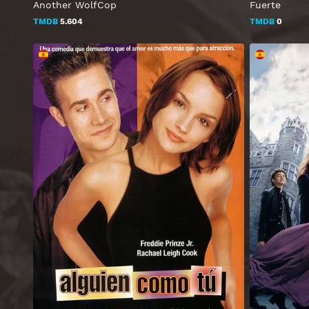
Another WolfCop
Fuerte
TMDB
5.604
TMDB
0