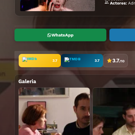
Adr
Actores:
WhatsApp
3.7
3.7
3.7
/10
Galeria