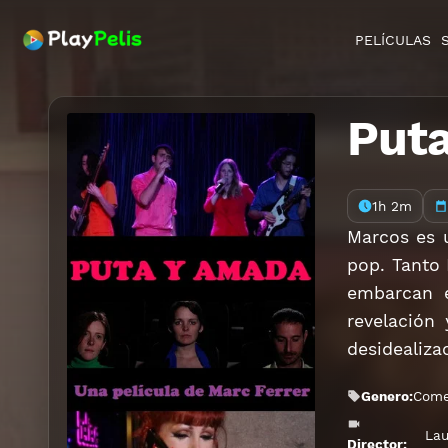
PELÍCULAS
Put
1h 2m
Marcos es u
pop. Tanto 
embarcan e
revelación
desidealiza
Genero:
Come
Lau
Director: