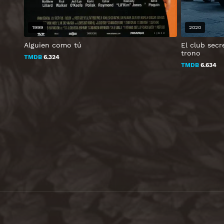
1999
2020
Alguien como tú
El club secr
trono
TMDB
6.324
TMDB
6.634