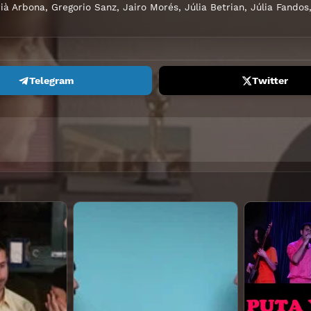
ià Arbona
,
Gregorio Sanz
,
Jairo Morés
,
Júlia Betrian
,
Júlia Fandos
Telegram
Twitter