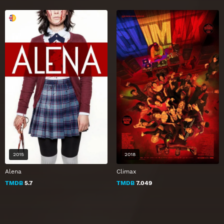
2015
2018
Alena
Climax
TMDB
5.7
TMDB
7.049