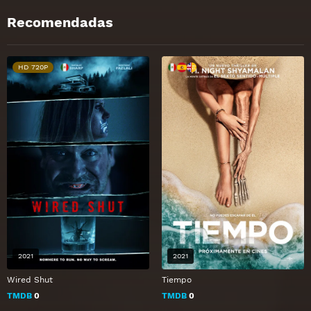
Recomendadas
HD 720P
2021
2021
Wired Shut
Tiempo
TMDB
0
TMDB
0