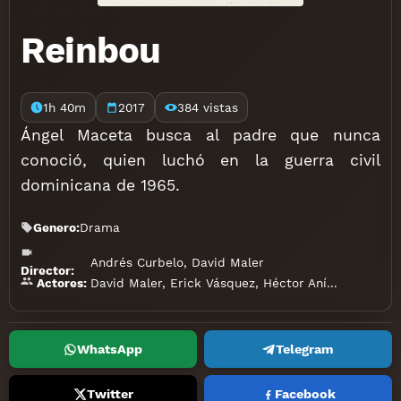
Reinbou
1h 40m
2017
384 vistas
Ángel Maceta busca al padre que nunca
conoció, quien luchó en la guerra civil
dominicana de 1965.
Genero:
Drama
Andrés Curbelo
,
David Maler
Director:
David Maler
,
Erick Vásquez
,
Héctor Aníbal
,
Katheri
Actores:
WhatsApp
Telegram
Twitter
Facebook