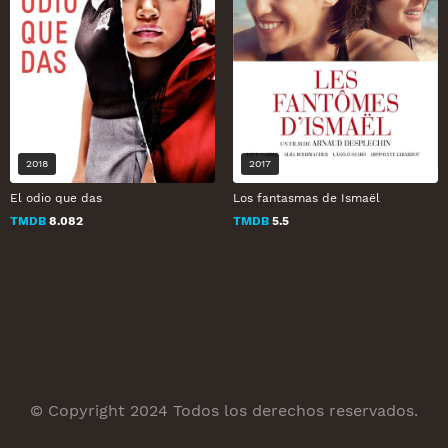
2018
2017
El odio que das
Los fantasmas de Ismaël
TMDB
8.082
TMDB
5.5
© Copyright 2024 Todos los derechos reservados.