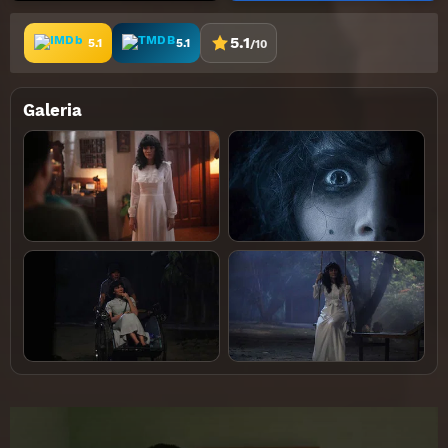
5.1
5.1
5.1
/10
Galeria