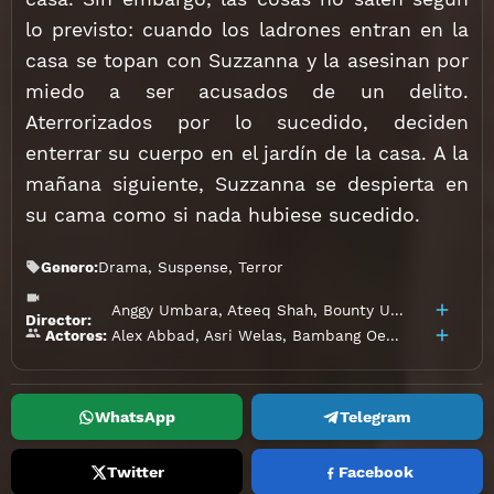
lo previsto: cuando los ladrones entran en la
casa se topan con Suzzanna y la asesinan por
miedo a ser acusados de un delito.
Aterrorizados por lo sucedido, deciden
enterrar su cuerpo en el jardín de la casa. A la
mañana siguiente, Suzzanna se despierta en
su cama como si nada hubiese sucedido.
Genero:
Drama
,
Suspense
,
Terror
Anggy Umbara
,
Ateeq Shah
,
Bounty Umbara
Director:
Alex Abbad
,
Asri Welas
,
Bambang Oeban
,
Clift San
Actores:
WhatsApp
Telegram
Twitter
Facebook