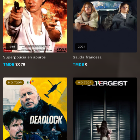
1988
2021
Superpolicia en apuros
Salida francesa
TMDB
7.078
TMDB
0
HD 720P
HD 720P