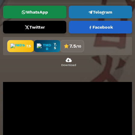
WhatsApp
Telegram
Twitter
Facebook
7.
7.5
7.5
/10
5
Download