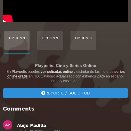
OPTION
1
OPTION
2
OPTION
3
-
-
-
Playpelis: Cine y Series Online
En
Playpelis
puedes
ver películas online
y disfrutar de las mejores
series
online gratis
en HD. Catálogo actualizado con estrenos 2026 en español
latino y castellano.
REPORTE / SOLICITUD
Comments
Alejo Padilla
dice: