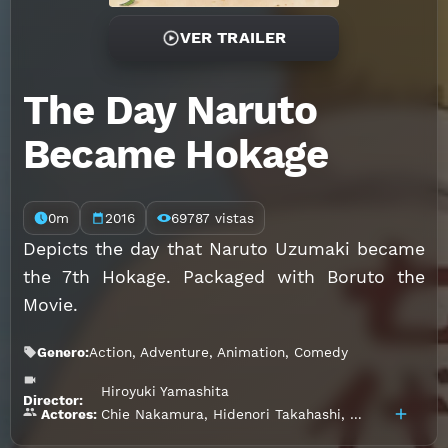
VER TRAILER
The Day Naruto
Became Hokage
0m
2016
69787 vistas
Depicts the day that Naruto Uzumaki became
the 7th Hokage. Packaged with Boruto the
Movie.
Genero:
Action
,
Adventure
,
Animation
,
Comedy
Hiroyuki Yamashita
Director:
Chie Nakamura
,
Hidenori Takahashi
,
Junko Takeuch
Actores: