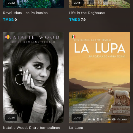
2022
2018
Revolution: Los Polinesios
Life in the Doghouse
TMDB
0
TMDB
7.9
2020
2019
Natalie Wood: Entre bambalinas
La Lupa