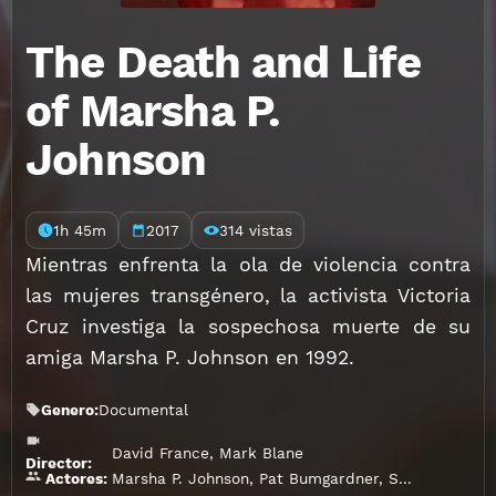
The Death and Life
of Marsha P.
Johnson
1h 45m
2017
314 vistas
Mientras enfrenta la ola de violencia contra
las mujeres transgénero, la activista Victoria
Cruz investiga la sospechosa muerte de su
amiga Marsha P. Johnson en 1992.
Genero:
Documental
David France
,
Mark Blane
Director:
Marsha P. Johnson
,
Pat Bumgardner
,
Sylvia Rivera
,
Actores: