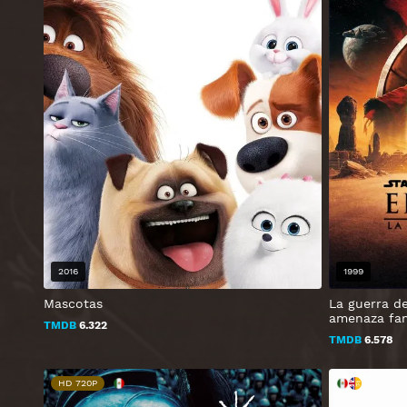
2016
1999
Mascotas
La guerra de
amenaza fa
TMDB
6.322
TMDB
6.578
HD 720P