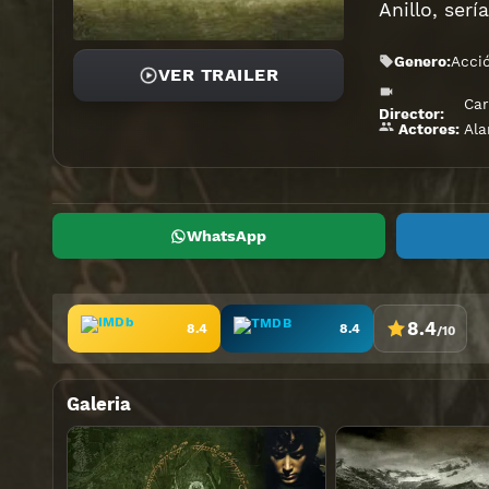
Anillo, serí
Genero:
Acci
VER TRAILER
Car
Director:
Al
Actores:
WhatsApp
8.4
8.4
8.4
/10
Galeria