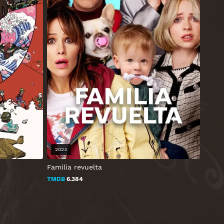
2023
Familia revuelta
TMDB
6.384