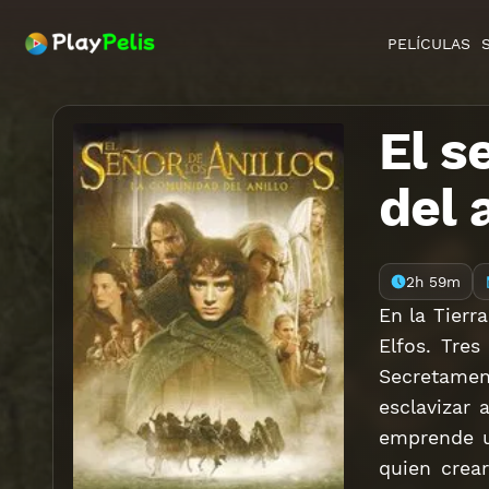
PELÍCULAS
El s
del 
2h 59m
En la Tierr
Elfos. Tres
Secretament
esclavizar 
emprende un
quien crear