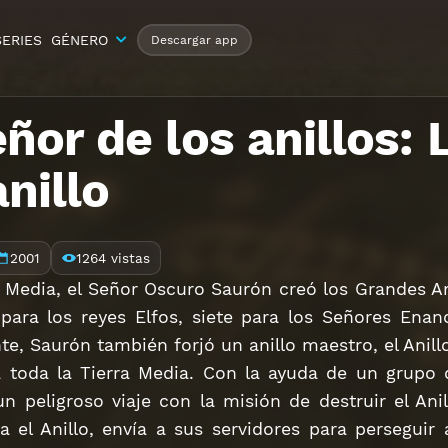
SERIES
GÉNERO
Descargar app
eñor de los anillos
anillo
2001
1264 vistas
a Media, el Señor Oscuro Saurón creó los Grandes An
 para los reyes Elfos, siete para los Señores Ena
e, Saurón también forjó un anillo maestro, el Anill
a toda la Tierra Media. Con la ayuda de un grupo 
 peligroso viaje con la misión de destruir el Ani
a el Anillo, envía a sus servidores para perseguir 