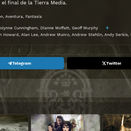
a el final de la Tierra Media.
ón
,
Aventura
,
Fantasía
olynne Cunningham
,
Dianne Moffatt
,
Geoff Murphy
an Howard
,
Alan Lee
,
Andrew Munro
,
Andrew Stehlin
,
Andy Serkis
,
Telegram
Twitter