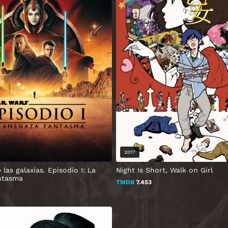
2017
 las galaxias. Episodio I: La
Night Is Short, Walk on Girl
ntasma
TMDB
7.453