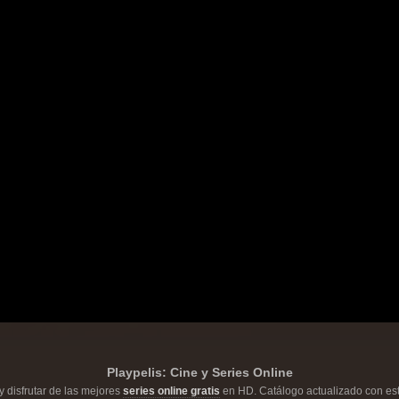
Playpelis: Cine y Series Online
y disfrutar de las mejores
series online gratis
en HD. Catálogo actualizado con est