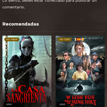
Lo siento, debes estar
conectado
para publicar un
comentario.
Recomendadas
HD 1080P
HD 720P
2014
2020