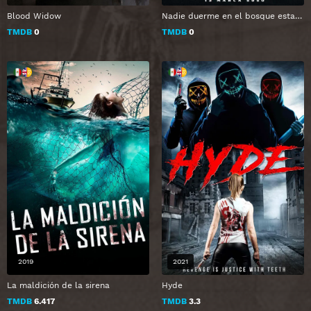
Blood Widow
Nadie duerme en el bosque esta noche
TMDB
0
TMDB
0
2019
2021
La maldición de la sirena
Hyde
TMDB
6.417
TMDB
3.3