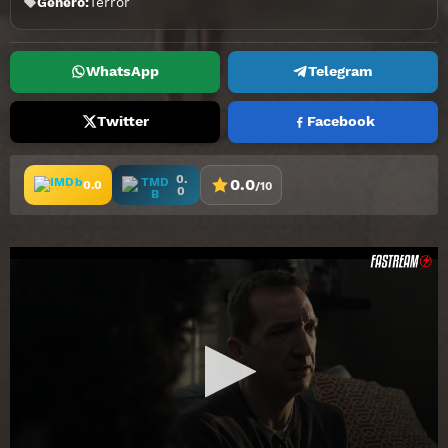
Genero:
Terror
WhatsApp
Telegram
Twitter
Facebook
0.
0.0
0.0
/10
0