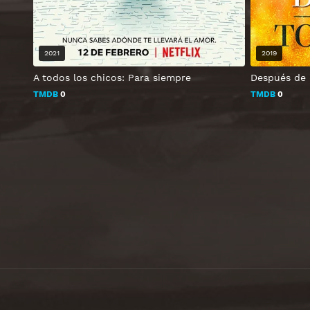
2021
2019
A todos los chicos: Para siempre
Después de 
TMDB
0
TMDB
0