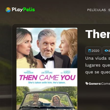
PELÍCULAS
The
2020
4
Una viuda s
lugares que
que se qued
Genero:
Come