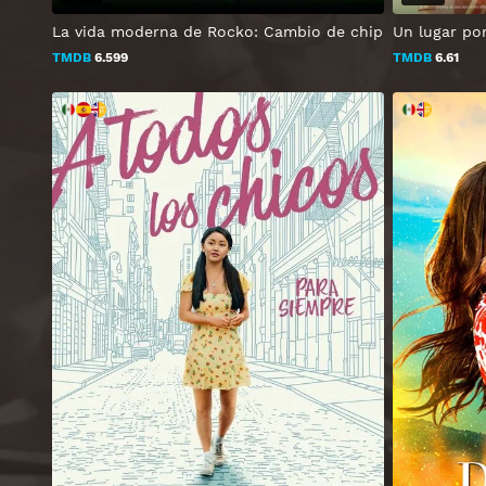
La vida moderna de Rocko: Cambio de chip
Un lugar por
TMDB
6.599
TMDB
6.61