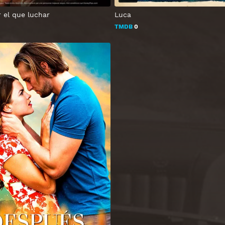
 el que luchar
Luca
TMDB
0