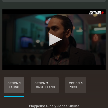
OPTION
1
OPTION
2
OPTION
3
-LATINO
-CASTELLANO
-VOSE
Playpelis: Cine y Series Online