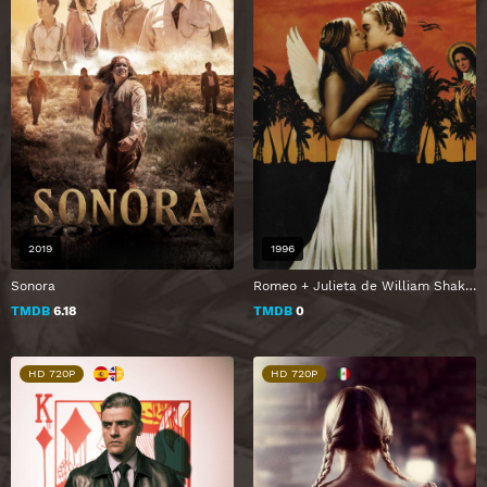
2019
1996
Sonora
Romeo + Julieta de William Shakespeare
TMDB
6.18
TMDB
0
HD 720P
HD 720P