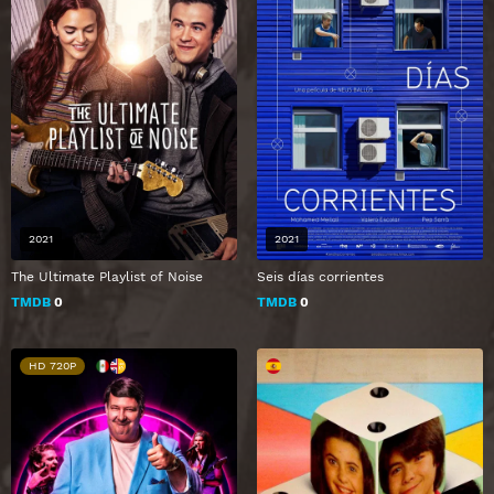
2021
2021
The Ultimate Playlist of Noise
Seis días corrientes
TMDB
0
TMDB
0
HD 720P