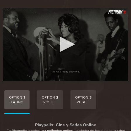
OPTION
1
OPTION
2
OPTION
3
-LATINO
-VOSE
-VOSE
Playpelis: Cine y Series Online
En
Playpelis
puedes
ver películas online
y disfrutar de las mejores
series