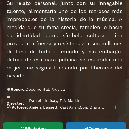
Su relato personal, junto con su innegable
talento, alimentaría uno de los regresos más
improbables de la historia de la música. A
medida que su fama crecía, también lo hacía
su identidad como símbolo cultural. Tina
proyectaba fuerza y resistencia a sus millones
de fans de todo el mundo y, sin embargo,
detrás de esa cara pública se escondía una
mujer que seguía luchando por liberarse del
pasado.
Genero:
Documental
,
Música
Daniel Lindsay
,
T.J. Martin
Director:
Angela Bassett
,
Carl Arrington
,
Diana Ross
,
Erwin B
Actores:
WhatsApp
Telegram