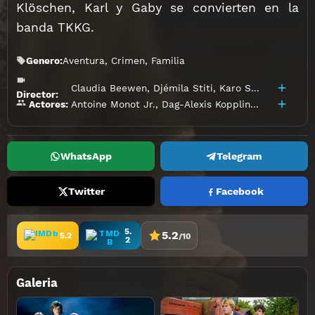
Klöschen, Karl y Gaby se convierten en la
banda TKKG.
Genero:
Aventura
,
Crimen
,
Familia
Claudia Beewen
,
Djémila Stiti
,
Karo Schnelle
Director:
Antoine Monot Jr.
,
Dag-Alexis Kopplin
,
Emma-Louis
Actores:
WhatsApp
Telegram
Twitter
Facebook
5.
5.2
5.2
/10
2
Galeria