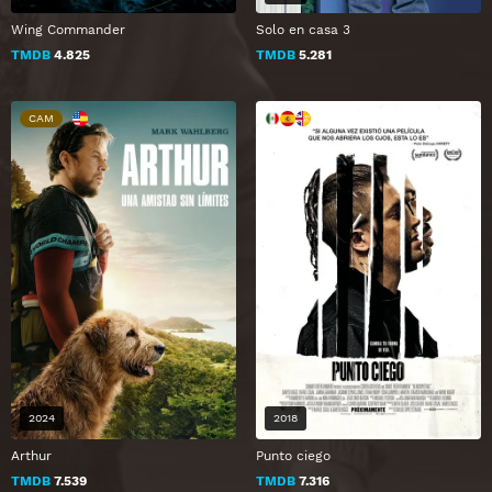
Wing Commander
Solo en casa 3
TMDB
4.825
TMDB
5.281
CAM
2024
2018
Arthur
Punto ciego
TMDB
7.539
TMDB
7.316