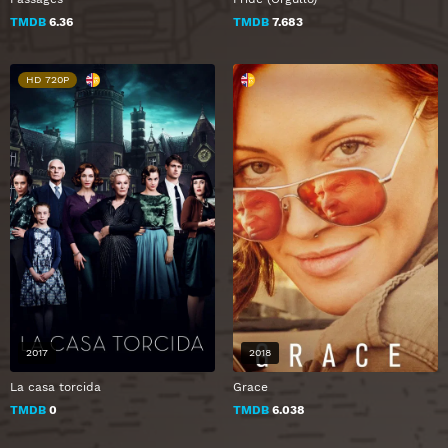
TMDB
6.36
TMDB
7.683
HD 720P
2017
2018
La casa torcida
Grace
TMDB
0
TMDB
6.038