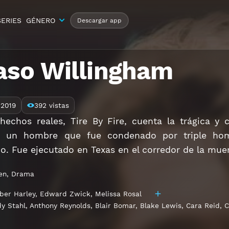
SERIES
GÉNERO
Descargar app
aso Willingham
2019
392 vistas
hechos reales, Tire By Fire, cuenta la trágica y 
, un hombre que fue condenado por triple hom
o. Fue ejecutado en Texas en el corredor de la mue
en
,
Drama
er Harley
,
Edward Zwick
,
Melissa Rosal
y Stahl
,
Anthony Reynolds
,
Blair Bomar
,
Blake Lewis
,
Cara Reid
,
C