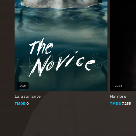
2021
2023
La aspirante
Hambre
TMDB
0
TMDB
7.255