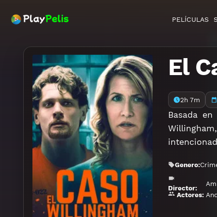
PELÍCULAS
El C
2h 7m
Basada en 
Willingham
intencionad
Genero:
Crim
Amb
Director:
And
Actores: