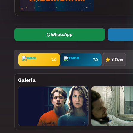
WhatsApp
7.0
7.0
7.0
/10
Galeria