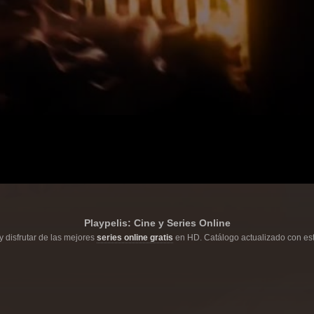
Playpelis: Cine y Series Online
y disfrutar de las mejores
series online gratis
en HD. Catálogo actualizado con est