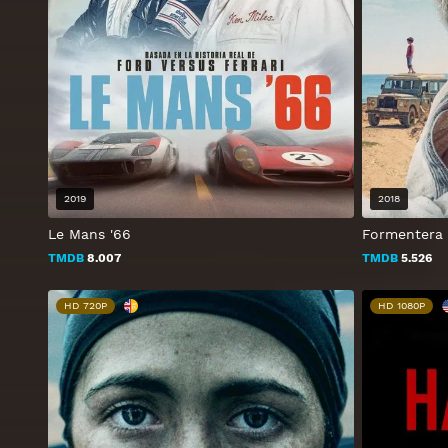
2019
2018
Le Mans '66
Formentera
TMDB
8.007
TMDB
5.526
HD 720P
HD 1080P