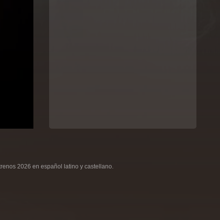
renos 2026 en español latino y castellano.