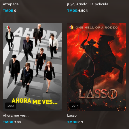
Atrapada
¡Oye, Arnold! La película
TMDB
0
TMDB
6.504
2013
2017
Ahora me ves…
Lasso
TMDB
7.33
TMDB
6.2