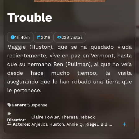
Trouble
1h 40m
2018
229 vistas
Maggie (Huston), que se ha quedado viuda
recientemente, vive en paz en Vermont, hasta
que su hermano Ben (Pullman), al que no veía
desde hace mucho tiempo, la visita
asegurando que le han robado una tierra que
le pertenece.
Genero:
Suspense
Claire Fowler
,
Theresa Rebeck
Director:
Anjelica Huston
,
Annie Q. Riegel
,
Bill Pullman
,
Bria
Actores: