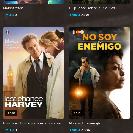
Mainstream
El puente sobre el río Kwai
TMDB
0
TMDB
7.821
2008
2019
Nunca es tarde para enamorarse
No soy tu enemigo
TMDB
0
TMDB
7.386