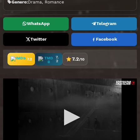
Genero:
Drama
,
Romance
WhatsApp
Telegram
Twitter
Facebook
7.
7.2
7.2
/10
2