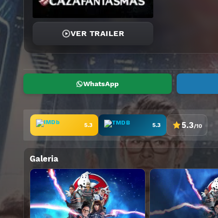
VER TRAILER
WhatsApp
5.3
5.3
5.3
/10
Galeria