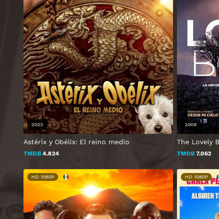
2023
2009
Astérix y Obélix: El reino medio
The Lovely 
TMDB
4.824
TMDB
7.062
HD 1080P
HD 1080P