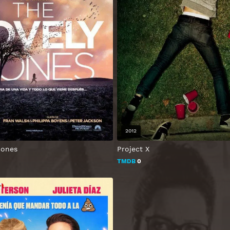
2012
Bones
Project X
TMDB
0