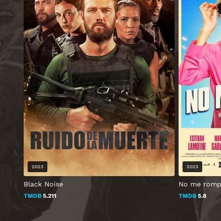
2023
2023
Black Noise
No me rom
TMDB
5.211
TMDB
5.8