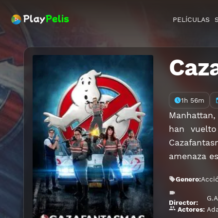
PELÍCULAS
Caz
1h 56m
Manhattan, 
han vuelto
Cazafantas
amenaza es
Genero:
Acci
G.A
Director:
Ad
Actores: