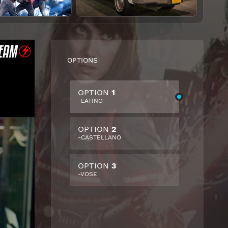
OPTIONS
OPTION
1
-LATINO
OPTION
2
-CASTELLANO
OPTION
3
-VOSE