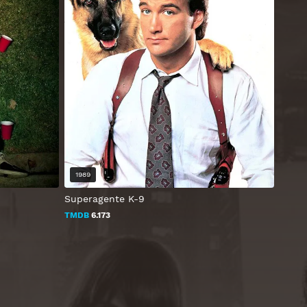
1989
Superagente K-9
TMDB
6.173