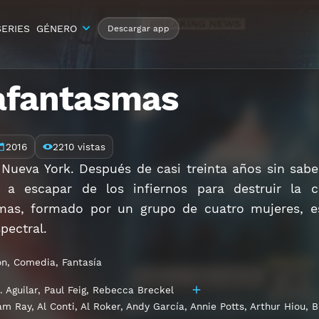
SERIES
GÉNERO
Descargar app
afantasmas
2016
2210 vistas
Nueva York. Después de casi treinta años sin sabe
 a escapar de los infiernos para destruir la
mas, formado por un grupo de cuatro mujeres, es
pectral.
ón
,
Comedia
,
Fantasía
. Aguilar
,
Paul Feig
,
Rebecca Breckel
am Ray
,
Al Conti
,
Al Roker
,
Andy García
,
Annie Potts
,
Arthur Hiou
,
B