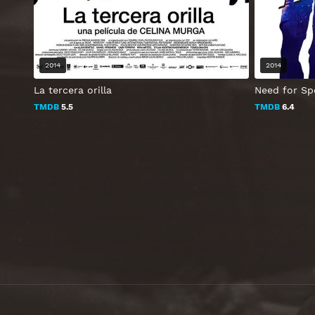
2014
2014
La tercera orilla
Need for Sp
TMDB
5.5
TMDB
6.4