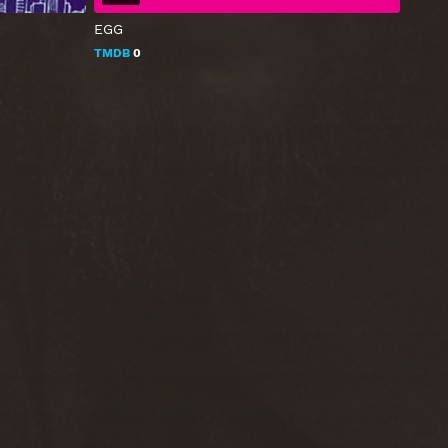
EGG
TMDB
0