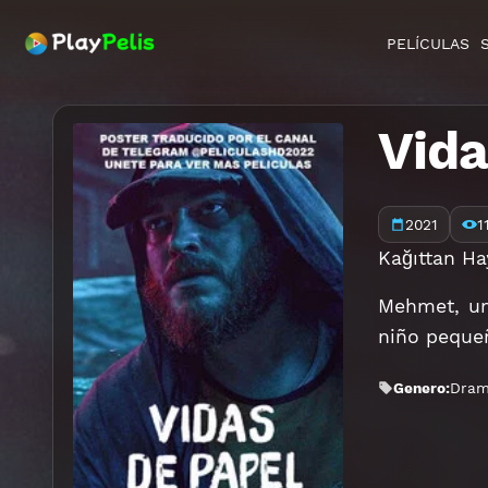
PELÍCULAS
Vida
2021
1
Kağıttan Ha
Mehmet, un
niño pequeñ
Genero:
Dra