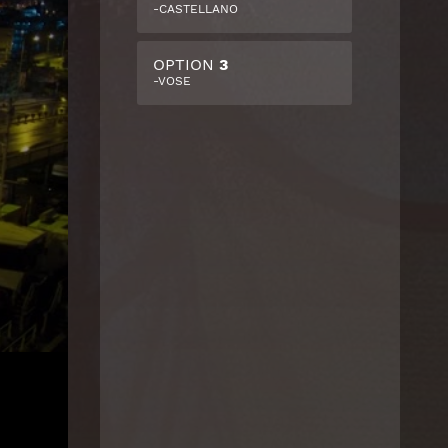
-CASTELLANO
OPTION
3
-VOSE