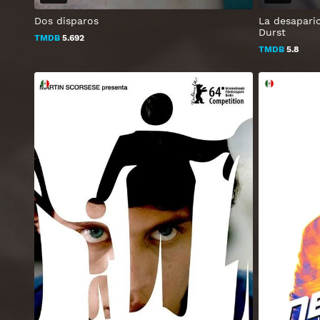
Dos disparos
La desapari
Durst
TMDB
5.692
TMDB
5.8