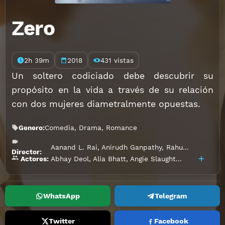
Zero
2h 39m
2018
431 vistas
Un soltero codiciado debe descubrir su
propósito en la vida a través de su relación
con dos mujeres diametralmente opuestas.
Genero:
Comedia
,
Drama
,
Romance
Aanand L. Rai
,
Anirudh Ganpathy
,
Rahul Shanklya
Director:
Abhay Deol
,
Alia Bhatt
,
Angie Slaughter
,
Anshul Cha
Actores:
WhatsApp
Telegram
Twitter
Facebook