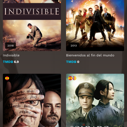
2018
2013
Indivisible
Bienvenidos al fin del mundo
TMDB
6.9
TMDB
0