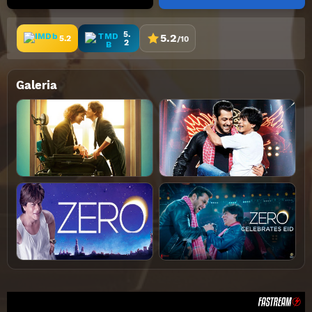
5.
5.2
5.2
/10
2
Galeria