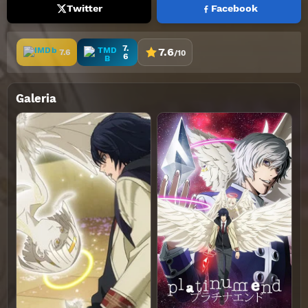
Twitter
Facebook
7.
7.6
7.6
/10
6
Galeria