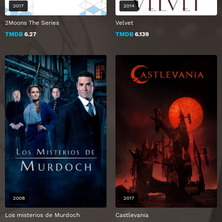
2017
2014
2Moons The Series
Velvet
TMDB
6.27
TMDB
6.139
2008
2017
Los misterios de Murdoch
Castlevania