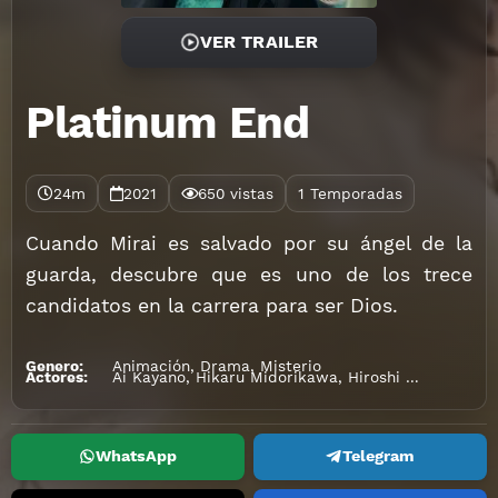
VER TRAILER
Platinum End
24m
2021
650 vistas
1 Temporadas
Cuando Mirai es salvado por su ángel de la
guarda, descubre que es uno de los trece
candidatos en la carrera para ser Dios.
Genero:
Animación
,
Drama
,
Misterio
Actores:
Ai Kayano
,
Hikaru Midorikawa
,
Hiroshi Tsuchida
,
Ka
WhatsApp
Telegram