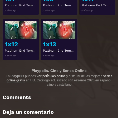
Platinum End Temporada 1 Capitulo 7
Platinum End Temporada 1 Capitulo 8
Platinum End Temporada 1 Capitulo 11
5 años ago
5 años ago
5 años ago
View
View
1x12
1x13
Platinum End Temporada 1 Capitulo 12
Platinum End Temporada 1 Capitulo 13
5 años ago
5 años ago
Playpelis: Cine y Series Online
En
Playpelis
puedes
ver películas online
y disfrutar de las mejores
series
online gratis
en HD. Catálogo actualizado con estrenos 2026 en español
latino y castellano.
Comments
Deja un comentario