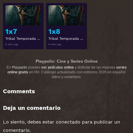
View
View
1x7
1x8
Tribal Temporada 1 Capitulo 7
Tribal Temporada 1 Capitulo 8
6 años ago
6 años ago
Playpelis: Cine y Series Online
En
Playpelis
puedes
ver películas online
y disfrutar de las mejores
series
online gratis
en HD. Catálogo actualizado con estrenos 2026 en español
latino y castellano.
Comments
Deja un comentario
Lo siento, debes estar
conectado
para publicar un
comentario.