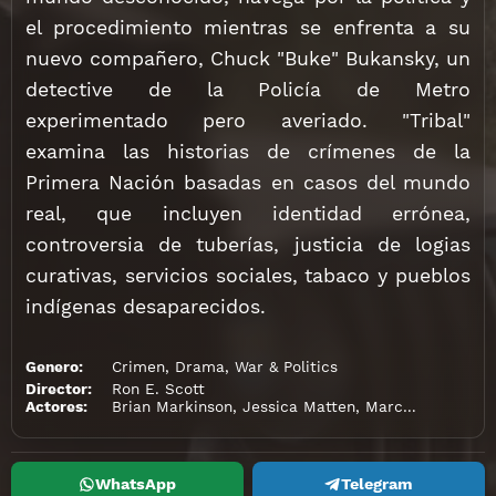
el procedimiento mientras se enfrenta a su
nuevo compañero, Chuck "Buke" Bukansky, un
detective de la Policía de Metro
experimentado pero averiado. "Tribal"
examina las historias de crímenes de la
Primera Nación basadas en casos del mundo
real, que incluyen identidad errónea,
controversia de tuberías, justicia de logias
curativas, servicios sociales, tabaco y pueblos
indígenas desaparecidos.
Genero:
Crimen
,
Drama
,
War & Politics
Director:
Ron E. Scott
Actores:
Brian Markinson
,
Jessica Matten
,
Marci T. House
,
S
WhatsApp
Telegram