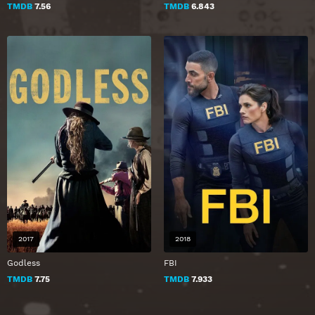
TMDB
7.56
TMDB
6.843
2017
2018
Godless
FBI
TMDB
7.75
TMDB
7.933